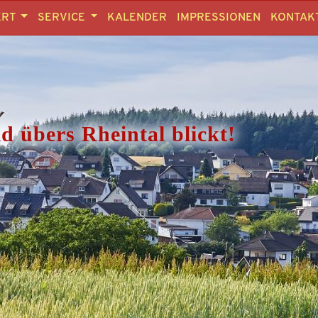
ERT
SERVICE
KALENDER
IMPRESSIONEN
KONTAK
d übers Rheintal blickt!