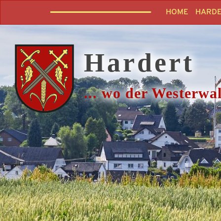
HOME
HARD
Hardert
... wo der Westerwal